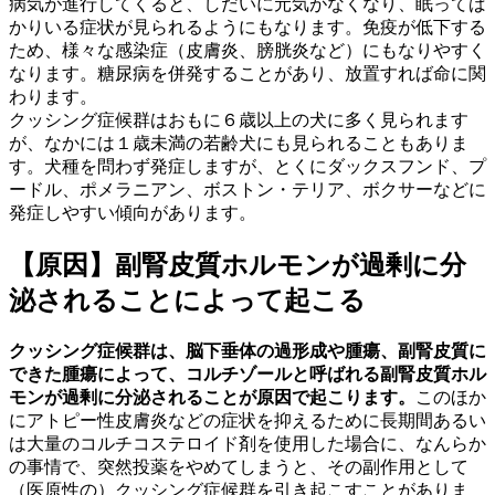
病気が進行してくると、しだいに元気がなくなり、眠ってば
かりいる症状が見られるようにもなります。免疫が低下する
ため、様々な感染症（皮膚炎、膀胱炎など）にもなりやすく
なります。糖尿病を併発することがあり、放置すれば命に関
わります。
クッシング症候群はおもに６歳以上の犬に多く見られます
が、なかには１歳未満の若齢犬にも見られることもありま
す。犬種を問わず発症しますが、とくにダックスフンド、プ
ードル、ポメラニアン、ボストン・テリア、ボクサーなどに
発症しやすい傾向があります。
【原因】副腎皮質ホルモンが過剰に分
泌されることによって起こる
クッシング症候群は、脳下垂体の過形成や腫瘍、副腎皮質に
できた腫瘍によって、コルチゾールと呼ばれる副腎皮質ホル
モンが過剰に分泌されることが原因で起こります。
このほか
にアトピー性皮膚炎などの症状を抑えるために長期間あるい
は大量のコルチコステロイド剤を使用した場合に、なんらか
の事情で、突然投薬をやめてしまうと、その副作用として
（医原性の）クッシング症候群を引き起こすことがありま