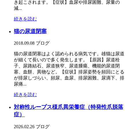
き起こされます。【症状】血尿や排尿困難、尿量の
減...
続きを読む
猫の尿道閉塞
2018.09.08
ブログ
猫の尿道閉塞はよく認められる病気です。雄猫は尿道
が細くて長いので多く発生します。【原因】尿道栓
子、尿路結石、尿道狭窄、尿道腫瘍、機能的尿道閉
塞、血餅、異物など。【症状】排尿姿勢を頻回にとる
が排尿しづらい、頻尿、血尿、排尿困難、尿滴下、排
尿痛...
続きを読む
対称性ループス様爪異栄養症（特発性爪脱落
症）
2026.02.26
ブログ