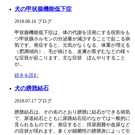
犬の甲状腺機能低下症
2018.06.16
ブログ
甲状腺機能低下症は、体の代謝を活発にする役割をも
つ甲状腺ホルモンの分泌量が減少することで起こる病
気です。発症すると、元気がなくなる、体重が増える
（肥満傾向）、毛が抜ける、皮膚が黒ずむなどの様々
な症状が起こります。主な症状 ぼんやりすること
が...
続きを読む
犬の膀胱結石
2018.07.17
ブログ
膀胱結石は、その名のとおり膀胱に結石ができる病気
で、尿道結石とともに尿路結石症のなかでは一般的に
見られるものです。発症すると、排尿困難や血尿など
の症状が現れます。多くが細菌性の膀胱炎によって引