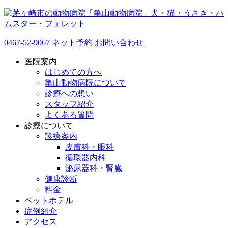
0467-52-9067
ネット予約
お問い合わせ
医院案内
はじめての方へ
亀山動物病院について
診療への想い
スタッフ紹介
よくある質問
診療について
診療案内
皮膚科・眼科
循環器内科
泌尿器科・腎臓
健康診断
料金
ペットホテル
症例紹介
アクセス