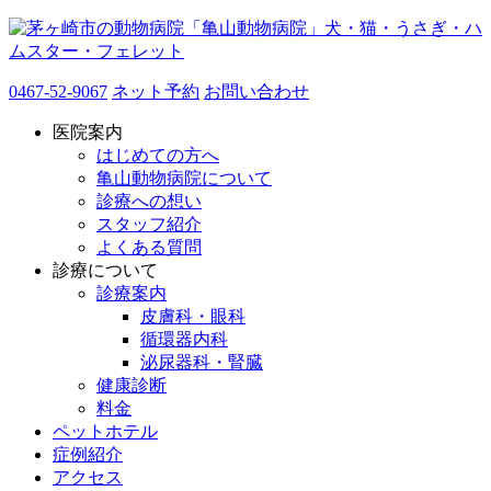
0467-52-9067
ネット予約
お問い合わせ
医院案内
はじめての方へ
亀山動物病院について
診療への想い
スタッフ紹介
よくある質問
診療について
診療案内
皮膚科・眼科
循環器内科
泌尿器科・腎臓
健康診断
料金
ペットホテル
症例紹介
アクセス