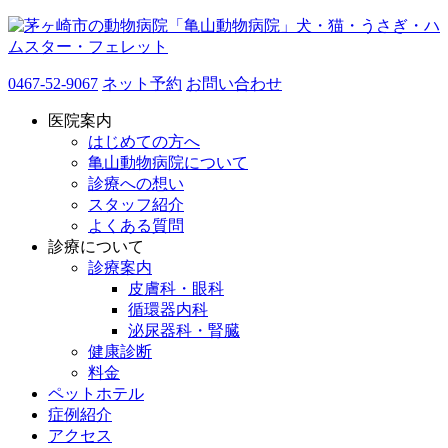
0467-52-9067
ネット予約
お問い合わせ
医院案内
はじめての方へ
亀山動物病院について
診療への想い
スタッフ紹介
よくある質問
診療について
診療案内
皮膚科・眼科
循環器内科
泌尿器科・腎臓
健康診断
料金
ペットホテル
症例紹介
アクセス