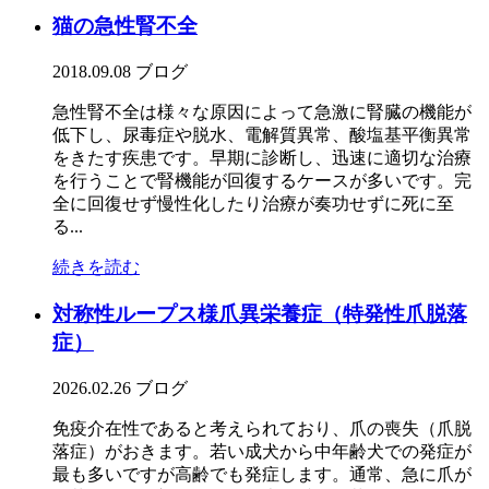
猫の急性腎不全
2018.09.08
ブログ
急性腎不全は様々な原因によって急激に腎臓の機能が
低下し、尿毒症や脱水、電解質異常、酸塩基平衡異常
をきたす疾患です。早期に診断し、迅速に適切な治療
を行うことで腎機能が回復するケースが多いです。完
全に回復せず慢性化したり治療が奏功せずに死に至
る...
続きを読む
対称性ループス様爪異栄養症（特発性爪脱落
症）
2026.02.26
ブログ
免疫介在性であると考えられており、爪の喪失（爪脱
落症）がおきます。若い成犬から中年齢犬での発症が
最も多いですが高齢でも発症します。通常、急に爪が