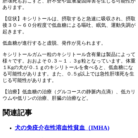
肝壊死もおこすと、肝不全や血液凝固障害を生じる可能性が
あります。
【症状】キシリトールは、摂取すると急速に吸収され、摂取
後３０～６０分程度で低血糖による嘔吐、眠気、運動失調が
起きます。
低血糖が進行すると虚脱、発作が見られます。
キシリトールガム一粒のキシリトール含有量は製品によって
様々です。おおよそ０.３～１．３g/粒となっています。体重
１Kgの犬が０.１ｇのキシリトールを食べると、低血糖にな
る可能性があります。また、０.５g以上では急性肝壊死を生
じる可能性があります。
【治療】低血糖の治療（グルコースの静脈内点滴）、低カリ
ウムや低リンの治療、肝臓の治療など。
関連記事
犬の免疫介在性溶血性貧血（IMHA)